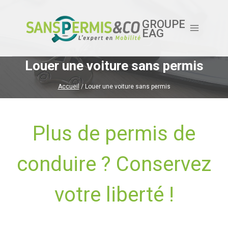
Aller
au
GROUPE
EAG
contenu
Louer une voiture sans permis
Accueil
/
Louer une voiture sans permis
Plus de permis de
conduire ? Conservez
votre liberté !