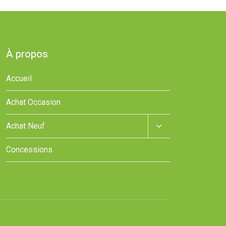
À propos
Accueil
Achat Occasion
Ouvrir/fermer
Achat Neuf
le
menu
Concessions
enfant